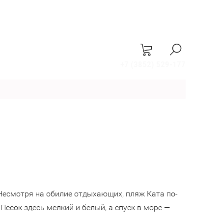
+7 (3852) 529-177
 Несмотря на обилие отдыхающих, пляж Ката по-
есок здесь мелкий и белый, а спуск в море —