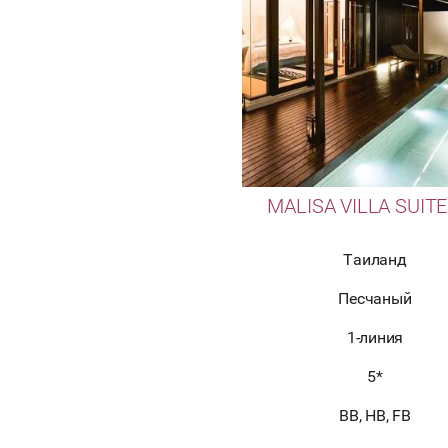
MALISA VILLA SUITE
Таиланд
Песчаный
1-линия
5*
BB, HB, FB