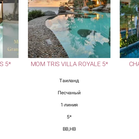
S 5*
MOM TRIS VILLA ROYALE 5*
CH
Таиланд
Песчаный
1-линия
5*
BB,HB