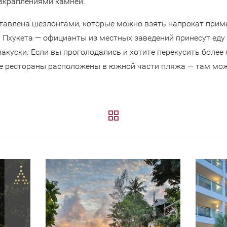
 вкраплениями камней.
авлена шезлонгами, которые можно взять напрокат пример
 Пхукета — официанты из местных заведений принесут еду 
закуски. Если вы проголодались и хотите перекусить боле
е рестораны расположены в южной части пляжа — там мож