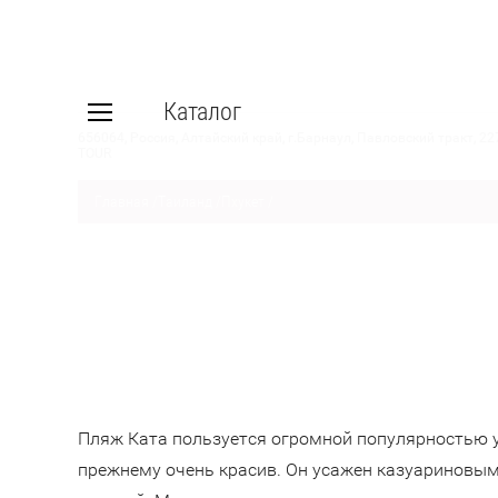
Каталог
656064, Россия, Алтайский край, г.Барнаул, Павловский тракт, 22
TOUR
Главная
/
Таиланд
/
Пхукет
/
Пляж Ката пользуется огромной популярностью у 
прежнему очень красив. Он усажен казуариновыми