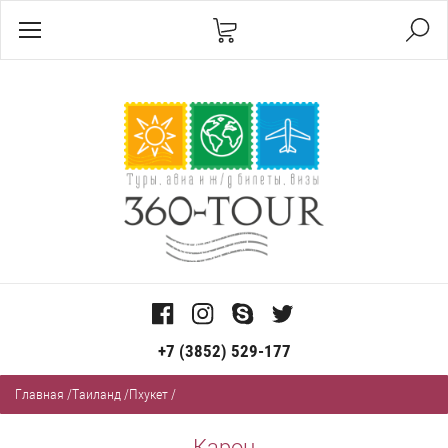
+7 (3852) 529-177
Главная
/
Таиланд
/
Пхукет
/
Карон