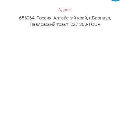
Адрес:
656064, Россия, Алтайский край, г.Барнаул,
Павловский тракт, 227 360-TOUR
Принимаем к оплате:
Copyright © 2017 360-TOUR.RU
Разработка сайта для турфирмы
— Мегагрупп.ру